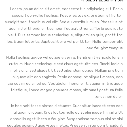
PROJECT DESCRIPTION
Lorem ipsum dolor sit amet, consectetur adipiscing elit. Proin
suscipit convallis facilisis. Fusce lectus ex, pretium efficitur
suscipit sed, faucibus vel elit. Sed eu vestibulum leo. Phasellus at
quam id elit hendrerit semper feugiat id nunc. Morbi quis justo
velit. Duis semper lacus scelerisque, aliquam leo quis, porttitor
leo. Etiam lobortis dapibus libero vel porttitor. Nulla tempor elit
nec feugiat tempus.
Nulla facilisis augue vel augue viverra, hendrerit vehicula lorem
rutrum. Nunc scelerisque sed risus eget ultrices. Morbi lacinia
mollis orci sed aliquet. Ut sed bibendum augue. Nullam pretium
aliquam elit non sagittis. Proin consequat aliquet massa, non
cursus mi euismod ac. Vestibulum hendrerit, sapien in tristique
tristique, libero magna posuere massa, sit amet pretium felis
eros non dolor.
In hac habitasse platea dictumst. Curabitur laoreet eros nec
aliquam aliquam. Cras luctus nulla ac scelerisque fringilla. Ut
convallis eget libero a feugiat. Suspendisse tempus nisl at nisl
sodales euismod quis vitae metus. Praesent interdum tincidunt