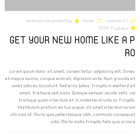
hotmail.com
posted by
Home
1 comment
ديسمبر 11, 2014
GET YOUR NEW HOME LIKE A P
RO
Lorem ipsum dolor sit amet, consectetur adipiscing elit. Donec
et magna lacinia, congue enim et, dignissim ante. Nam gravida sit
amet odio eu tincidunt. Sed eros tellus, fringilla in eleifend sit
amet, tristique sed justo. Quisque semper iaculis velit, vel
tristique quam interdum et. In molestie id nulla ac fringilla.
Vestibulum pretium lectus augue, sit amet interdum lorem
ultrices at. Morbi quis pellentesque nibh, commodo consequat
odio. Morbi mollis fringilla felis quis ornare.