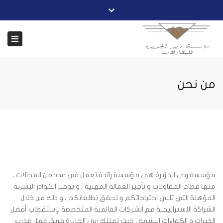
Close
السبت – الخميس ٨ ص حتى ٦ م
011 445 90 99
top
ggle
bar
info@rubaaljazeera.com
ation
من نحن
مؤسسة ربى الجزيرة هي مؤسسة رائدة تعمل في عدد من المجالات ،
منها قطاع المقاولات و تأجير العمالة المهنية ، و توفير الكوادر البشرية
المؤهلة التي تلبي احتياجاتكم و تحقق تطلعاتكم ، و ذلك من خلال
الشراكة الاستراتيجية مع الشركات العالمية المتخصصة لإستقطاب أفضل
الخبرات و الكفاءات البشرية ، حيث تمتلك ربى الجزيرة فريق عمل مدرب